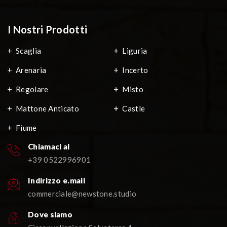
I Nostri Prodotti
Scaglia
Liguria
Arenaria
Incerto
Regolare
Misto
Mattone Anticato
Castle
Fiume
Chiamaci al
+39 0522996901
Indirizzo e.mail
commerciale@newstone.studio
Dove siamo